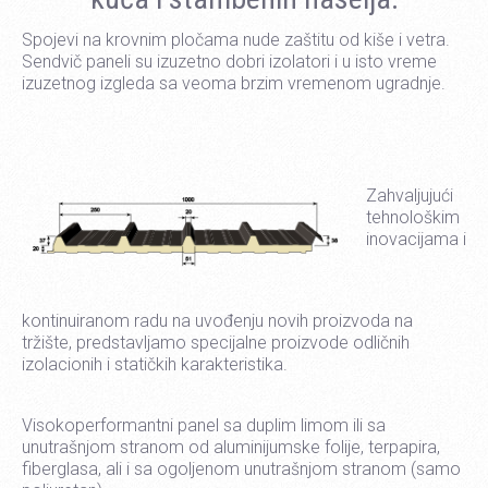
Spojevi na krovnim pločama nude zaštitu od kiše i vetra.
Sendvič paneli su izuzetno dobri izolatori i u isto vreme
izuzetnog izgleda sa veoma brzim vremenom ugradnje.
Zahvaljujući
tehnološkim
inovacijama i
kontinuiranom radu na uvođenju novih proizvoda na
tržište, predstavljamo specijalne proizvode odličnih
izolacionih i statičkih karakteristika.
Visokoperformantni panel sa duplim limom ili sa
unutrašnjom stranom od aluminijumske folije, terpapira,
fiberglasa, ali i sa ogoljenom unutrašnjom stranom (samo