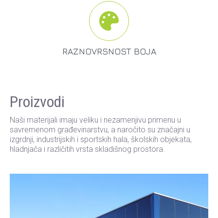
RAZNOVRSNOST BOJA
Proizvodi
Naši materijali imaju veliku i nezamenjivu primenu u
savremenom građevinarstvu, a naročito su značajni u
izgrdnji, industrijskih i sportskih hala, školskih objekata,
hladnjača i različitih vrsta skladišnog prostora.