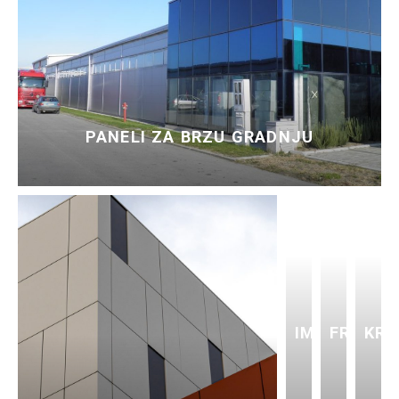
PANELI ZA BRZU GRADNJU
IMITACIJA
FRIGO
KRO