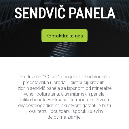
SENDVIČ PANELA
Kontaktirajte nas
Preduzeće “3D Uno” doo jedno je od vodećih
predstavnika u prodaji i distibuciji krovnih i
zidnih sendvič panela sa ispunom od mineralne
vune i poliuretana, aluminijumskih panela,
polikarbonata – leksana i termogreke. Svojim
dvadesteogodišnjim iskustvom garantuje brzu
, kvalitetnu i pouzdanu isporuku u svim
delovima zemlje.