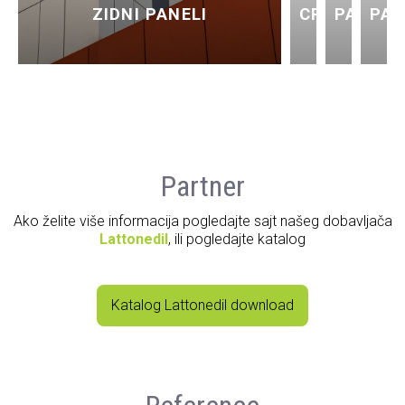
ZIDNI PANELI
CREPA
PANELI
PAN
Partner
Ako želite više informacija pogledajte sajt našeg dobavljača
Lattonedil
, ili pogledajte katalog
Katalog Lattonedil download