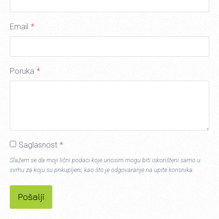
Email
*
Poruka
*
Saglasnost
*
Slažem se da moji lični podaci koje unosim mogu biti iskorišteni samo u
svrhu za koju su prikupljeni, kao što je odgovaranje na upite korisnika.
Pošalji