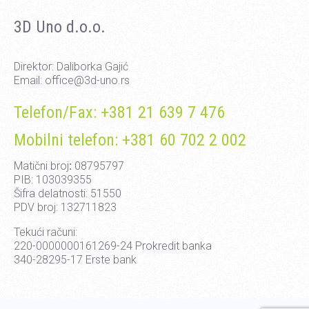
3D Uno d.o.o.
Direktor: Daliborka Gajić
Email: office@3d-uno.rs
Telefon/Fax: +381 21 639 7 476
Mobilni telefon: +381 60 702 2 002
Matični broj
:
08795797
PIB: 103039355
Šifra delatnosti: 51550
PDV broj: 132711823
Tekući računi:
220-0000000161269-24 Prokredit banka
340-28295-17 Erste bank